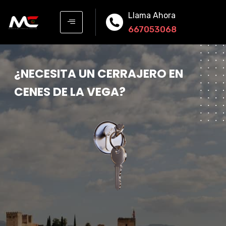
Llama Ahora
667053068
¿
N
E
C
E
S
I
T
A
U
N
C
E
R
R
A
J
E
R
O
E
N
C
E
N
E
S
D
E
L
A
V
E
G
A
?