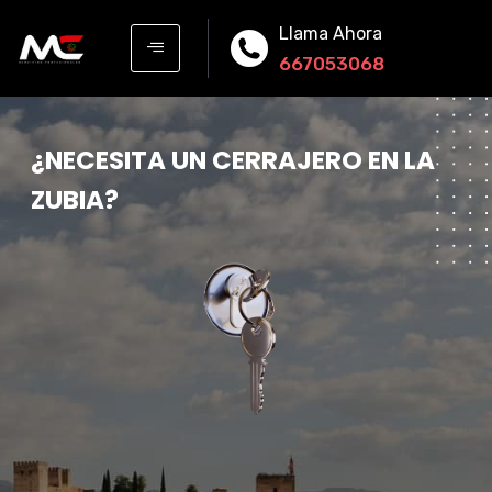
Llama Ahora
667053068
¿
N
E
C
E
S
I
T
A
U
N
C
E
R
R
A
J
E
R
O
E
N
L
A
Z
U
B
I
A
?