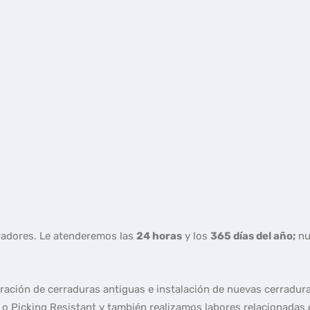
radores. Le atenderemos las
24 horas
y los
365 días del año;
nu
aración de cerraduras antiguas e instalación de nuevas cerradura
o Picking Resistant y también realizamos labores relacionadas 