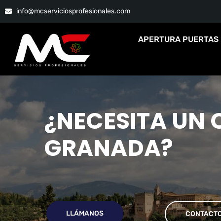
info@mcserviciosprofesionales.com
APERTURA PUERTAS
¿
N
E
C
E
S
I
T
A
U
N
G
R
A
N
A
D
A
?
LLÁMANOS
CONTACT