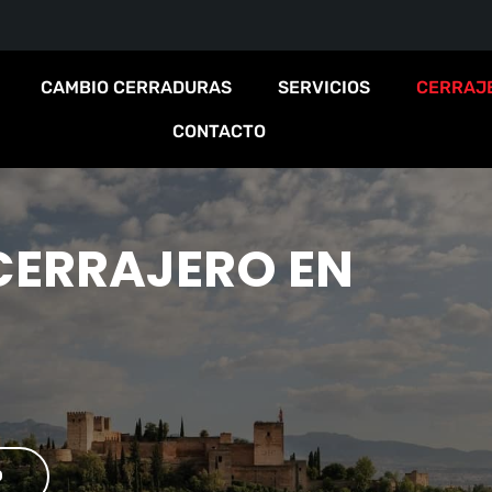
CAMBIO CERRADURAS
SERVICIOS
CERRAJ
CONTACTO
C
E
R
R
A
J
E
R
O
E
N
O