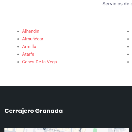
Servicios de 
Alhendin
Almuñécar
Armilla
Atarfe
Cenes De la Vega
Cerrajero Granada