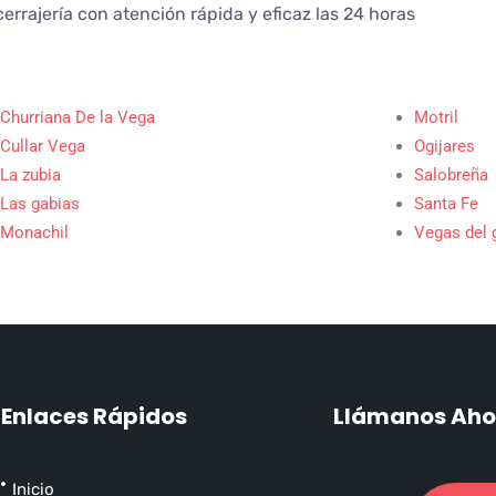
cerrajería con atención rápida y eficaz las 24 horas
Churriana De la Vega
Motril
Cullar Vega
Ogijares
La zubia
Salobreña
Las gabias
Santa Fe
Monachil
Vegas del 
Enlaces Rápidos
Llámanos Aho
Inicio